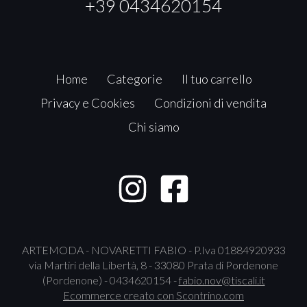
+39 0434620154
Home
Categorie
Il tuo carrello
Privacy e Cookies
Condizioni di vendita
Chi siamo
ARTEMODA - NOVARETTI FABIO - P.Iva 01884920933
via Martiri della Libertà, 8 - 33080 Prata di Pordenone
(Pordenone) - 0434620154 -
fabio.nov@tiscali.it
Ecommerce creato con
Scontrino.com