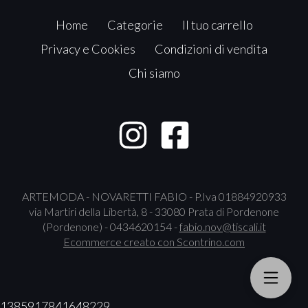
Home
Categorie
Il tuo carrello
Privacy e Cookies
Condizioni di vendita
Chi siamo
ARTEMODA - NOVARETTI FABIO - P.Iva 01884920933
via Martiri della Libertà, 8 - 33080 Prata di Pordenone
(Pordenone) - 0434620154 -
fabio.nov@tiscali.it
Ecommerce creato con
Scontrino.com
1385917841648229