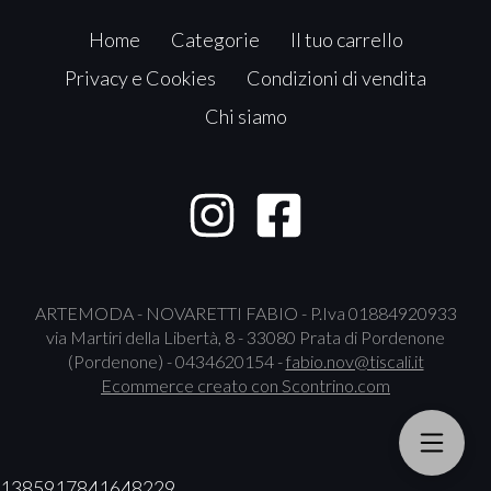
Home
Categorie
Il tuo carrello
Privacy e Cookies
Condizioni di vendita
Chi siamo
ARTEMODA - NOVARETTI FABIO - P.Iva 01884920933
via Martiri della Libertà, 8 - 33080 Prata di Pordenone
(Pordenone) - 0434620154 -
fabio.nov@tiscali.it
Ecommerce creato con
Scontrino.com
1385917841648229