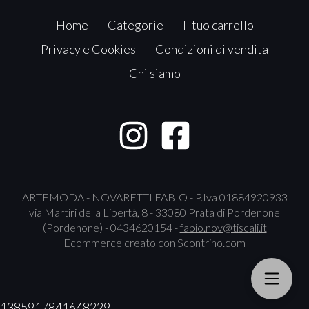
Home
Categorie
Il tuo carrello
Privacy e Cookies
Condizioni di vendita
Chi siamo
ARTEMODA - NOVARETTI FABIO - P.Iva 01884920933
via Martiri della Libertà, 8 - 33080 Prata di Pordenone
(Pordenone) - 0434620154 -
fabio.nov@tiscali.it
Ecommerce creato con
Scontrino.com
1385917841648229