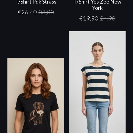
T/Shirt Pdk Strass
T/Shirt Yes Zee New
York
€
26,40
33,00
€
19,90
24,90