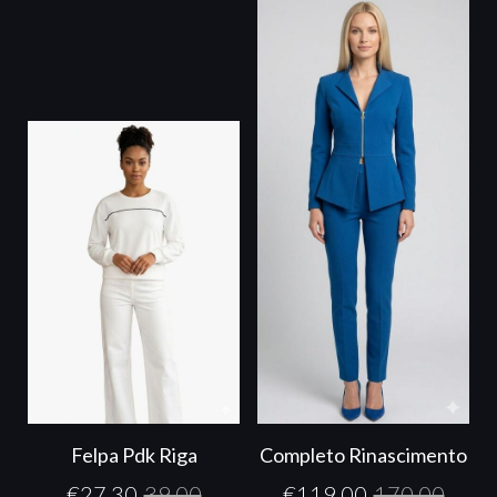
Felpa Pdk Riga
Completo Rinascimento
€
27,30
39,00
€
119,00
170,00