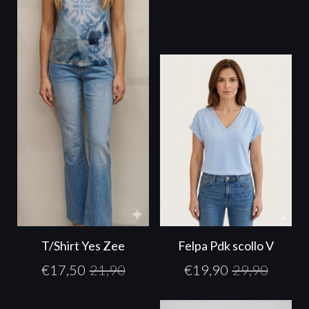
T/Shirt Yes Zee
Felpa Pdk scollo V
€
17,50
21,90
€
19,90
29,90