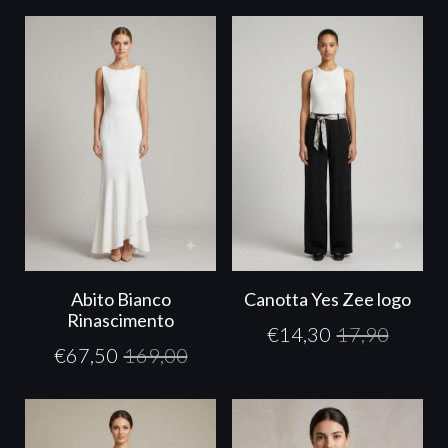
Abito Bianco
Canotta Yes Zee logo
Rinascimento
€
14,30
17,90
€
67,50
169,00