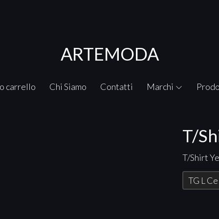
ARTEMODA
uo carrello
Chi Siamo
Contatti
Marchi
Prodo
T/Sh
T/Shirt Y
TG L Ce