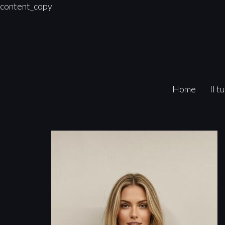
content_copy
Home
Il t