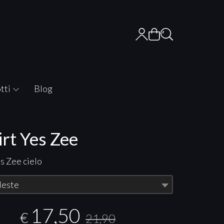
tti
Blog
irt Yes Zee
es Zee cielo
leste
17,50
€
21,90