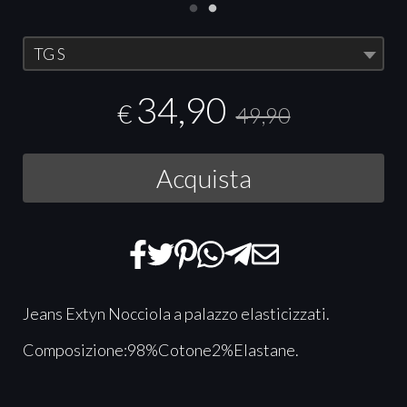
TG S
34,90
€
49,90
Acquista
Jeans Extyn Nocciola a palazzo elasticizzati.
Composizione:98%Cotone2%Elastane.