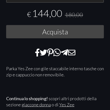
144,00
€
180,00
Acquista
Parka Yes Zee con gile staccabile interno tasche con
zip e cappuccio non removibile.
Continua lo shopping!
scopri altri prodotti della
sezione
giaccone donna
o di
Yes Zee