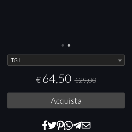
TG L
64,50
€
129,00
Acquista